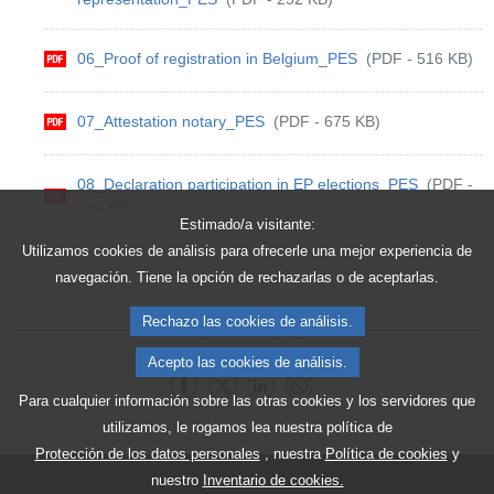
06_Proof of registration in Belgium_PES
(PDF - 516 KB)
07_Attestation notary_PES
(PDF - 675 KB)
08_Declaration participation in EP elections_PES
(PDF -
194 KB)
Estimado/a visitante:
Utilizamos cookies de análisis para ofrecerle una mejor experiencia de
navegación. Tiene la opción de rechazarlas o de aceptarlas.
Rechazo las cookies de análisis.
Compartir esta página:
Acepto las cookies de análisis.
Compartir en Facebook
Compartir en X
Compartir esta página en Linked
Compartir esta página en 
Para cualquier información sobre las otras cookies y los servidores que
utilizamos, le rogamos lea nuestra política de
Protección de los datos personales
, nuestra
Política de cookies
y
nuestro
Inventario de cookies.