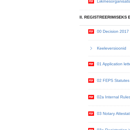
Liikmesorganisats
II. REGISTREERIMISEKS
00 Decision 201
Keeleversioonid
01 Application le
02 FEPS Statute
02a Internal Rul
03 Notary Attest
03a Registration 