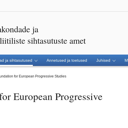
akondade ja
itiliste sihtasutuste amet
d ja sihtasutused
Annetused ja toetused
Juhised
M
undation for European Progressive Studies
for European Progressive