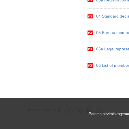
04 Standard decl
05 Bureau memb
05a Legal repres
06 List of memb
Jaga seda lehte @:
Jaga Facebook
Jaga X
Jaga seda lehte @ Li
Jaga seda leht
Parema sirvimiskogemus