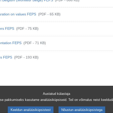
aration on values FEPS
(PDF - 65 KB)
ers FEPS
(PDF - 75 KB)
entation FEPS
(PDF - 71 KB)
ers FEPS
(PDF - 193 KB)
Austatud külastaja
nkedIn
e @ Whatsapp
e pakkumiseks kasutame analüüsiküpsiseid. Teil on võimalus neist keeldud
Keeldun analüüsiküpsistest
Nõustun analüüsiküpsistega