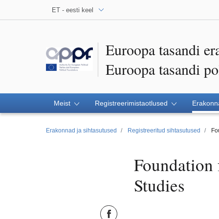
ET - eesti keel
Euroopa tasandi er
Euroopa tasandi poli
Meist
Registreerimistaotlused
Erakonna
Erakonnad ja sihtasutused
Registreeritud sihtasutused
Fo
Foundation 
Studies
Jaga Facebook