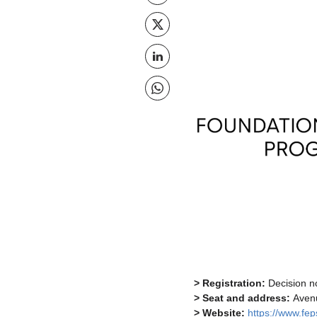
Jaga X
Jaga seda lehte @ LinkedIn
Jaga seda lehte @ Whatsapp
> Registration:
Decision no
> Seat and address:
Avenu
> Website:
https://www.fe