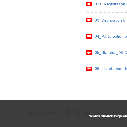
02a_Registration
03_Declaration 
04_Participation
05_Statutes_ME
06_List of amend
Jaga seda lehte @:
Jaga Facebook
Jaga X
Jaga seda lehte @ Li
Jaga seda leht
Parema sirvimiskogemus