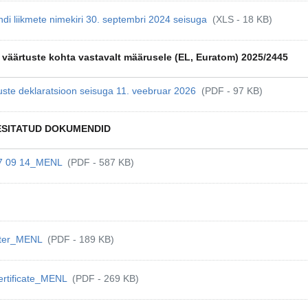
i liikmete nimekiri 30. septembri 2024 seisuga
(XLS - 18 KB)
 väärtuste kohta vastavalt määrusele (EL, Euratom) 2025/2445
ste deklaratsioon seisuga 11. veebruar 2026
(PDF - 97 KB)
 ESITATUD DOKUMENDID
17 09 14_MENL
(PDF - 587 KB)
etter_MENL
(PDF - 189 KB)
ertificate_MENL
(PDF - 269 KB)