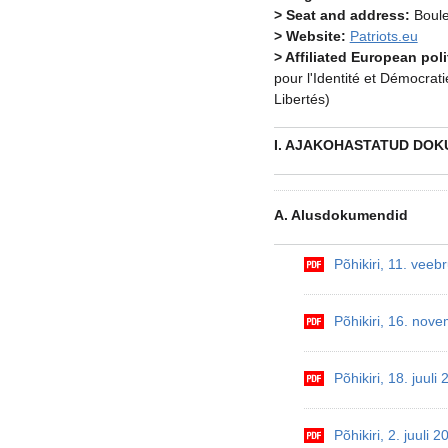
> Seat and address:
Boule
> Website:
Patriots.eu
> Affiliated European pol
pour l'Identité et Démocra
Libertés)
I. AJAKOHASTATUD DOK
A. Alusdokumendid
Põhikiri, 11. vee
Põhikiri, 16. nov
Põhikiri, 18. juuli
Põhikiri, 2. juuli 