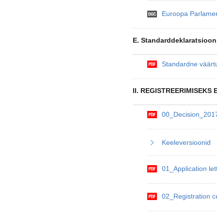
Euroopa Parlamend
E. Standarddeklaratsioon
Standardne väärtu
II. REGISTREERIMISEKS
00_Decision_20
Keeleversioonid
01_Application l
02_Registration c