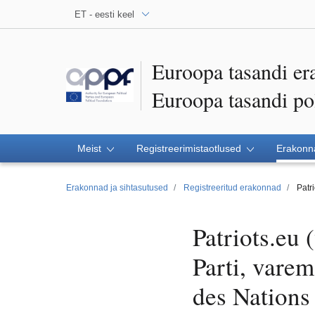
ET - eesti keel
Euroopa tasandi er
Euroopa tasandi poli
Meist
Registreerimistaotlused
Erakonna
Erakonnad ja sihtasutused
Registreeritud erakonnad
Patr
Patriots.eu 
Parti, vare
des Nations 