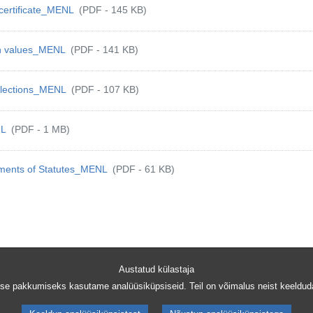
 certificate_MENL
(PDF - 145 KB)
on values_MENL
(PDF - 141 KB)
 elections_MENL
(PDF - 107 KB)
NL
(PDF - 1 MB)
ments of Statutes_MENL
(PDF - 61 KB)
Austatud külastaja
nkedIn
e @ Whatsapp
e pakkumiseks kasutame analüüsiküpsiseid. Teil on võimalus neist keeldud