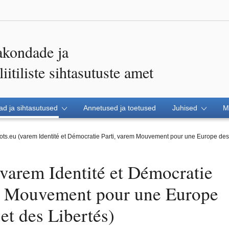
akondade ja
itiliste sihtasutuste amet
d ja sihtasutused
Annetused ja toetused
Juhised
M
iots.eu (varem Identité et Démocratie Parti, varem Mouvement pour une Europe des 
(varem Identité et Démocratie
m Mouvement pour une Europe
et des Libertés)