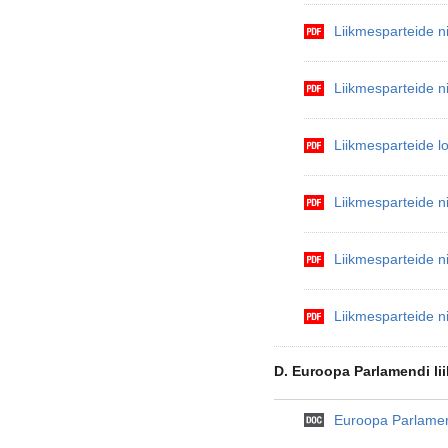
Liikmesparteide n
Liikmesparteide n
Liikmesparteide l
Liikmesparteide n
Liikmesparteide n
Liikmesparteide n
D. Euroopa Parlamendi li
Euroopa Parlamend