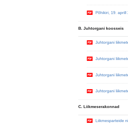
Põhikiri, 19. april
B. Juhtorgani koosseis
Juhtorgani liikme
Juhtorgani liikme
Juhtorgani liikme
Juhtorgani liikme
C. Liikmeserakonnad
Liikmesparteide n