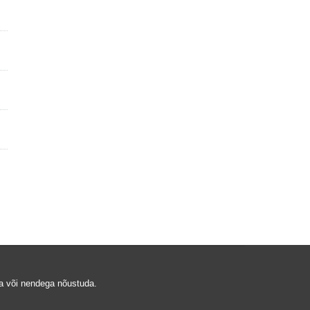
a või nendega nõustuda.