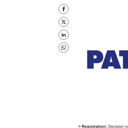
Jaga Facebook
Jaga X
Jaga seda lehte @ LinkedIn
Jaga seda lehte @ Whatsapp
> Registration:
Decision no