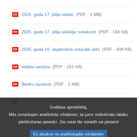
2025. gada 17. jūlija statūti
(PDF - 1 MB)
2025. gada 17. jūlija iekšējie noteikumi
(PDF - 168 KB)
2025. gada 16. septembra notariāls akts
(PDF - 408 KB)
Valdes sastāvs
(PDF - 151 KB)
Biedru saraksts
(PDF - 2 MB)
Reģistrācijas apliecība (Moniteur Belge)
(PDF - 80 KB)
Godātais apmeklētāj,
Mēs izmantojam analītiskās sīkdatnes, lai jums nodrošinātu labāku
pārlūkošanas pieredzi. Jūs varat tās noraidīt vai pieņemt
Es atsakos no analītiskajām sīkdatnēm
Kopīgot šo lapu: