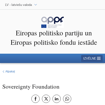
LV - latviešu valoda
Eiropas politisko partiju un
Eiropas politisko fondu iestāde
IZVĒLNE
Atpakaļ
Sovereignty Foundation
Koplietot ar Facebook
Koplietot ar X
Kopīgot šo lapu LinkedIn
Kopīgot šo lapu Whatsap