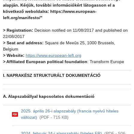
alapján. Kérjük, további információkért látogasson el a
következő weboldalra: https://www.european-
left.org/manifesto/"
> Registration:
Decision notified on 11/08/2017 and published on
22/08/2017
> Seat and address:
Square de Meeûs 25, 1000 Brussels,
Belgium
> Website:
https://www.european-left.org
> Affiliated European political foundation
: Transform Europe
I. NAPRAKÉSZ STRUKTURÁLT DOKUMENTÁCIÓ
A. Alapszabállyal kapcsolatos dokumentáció
2025. április 26-i alapszabály (francia nyelvű hiteles
változat)
(PDF - 715 KB)
2024. február 24-i alapszabály (hiteles FR)
(PDF - 506