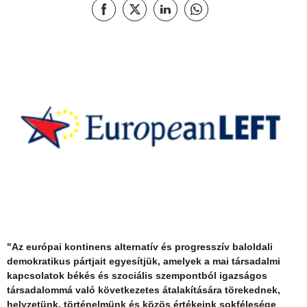
Megosztás a következőn Facebook
Megosztás a következőn X
Megosztás itt: LinkedIn
Megosztás itt: Whatsapp
"Az európai kontinens alternatív és progresszív baloldali
demokratikus pártjait egyesítjük, amelyek a mai társadalmi
kapcsolatok békés és szociális szempontból igazságos
társadalommá való következetes átalakítására törekednek,
helyzetünk, történelmünk és közös értékeink sokfélesége