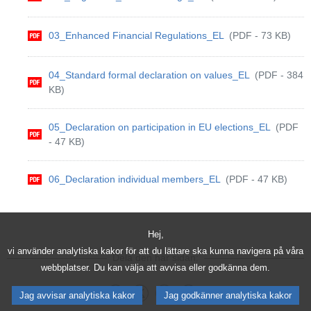
03_Enhanced Financial Regulations_EL
(PDF - 73 KB)
04_Standard formal declaration on values_EL
(PDF - 384
KB)
05_Declaration on participation in EU elections_EL
(PDF
- 47 KB)
06_Declaration individual members_EL
(PDF - 47 KB)
Hej,
vi använder analytiska kakor för att du lättare ska kunna navigera på våra
Dela den här sidan:
webbplatser. Du kan välja att avvisa eller godkänna dem.
Jag avvisar analytiska kakor
Jag godkänner analytiska kakor
Dela på Facebook
Dela på X
Dela denna sida på LinkedIn
Dela denna sida på Whatsa