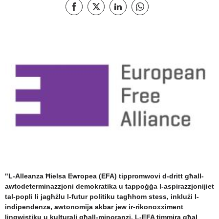
Qassam Facebook
Qassam X
Aqsam din il-paġna fuq LinkedIn
Aqsam din il-paġna fuq 
"L-Alleanza Ħielsa Ewropea (EFA) tippromwovi d-dritt għall-
awtodeterminazzjoni demokratika u tappoġġa l-aspirazzjonijiet
tal-popli li jagħżlu l-futur politiku tagħhom stess, inklużi l-
indipendenza, awtonomija akbar jew ir-rikonoxximent
lingwistiku u kulturali għall-minoranzi. L-EFA timmira għal