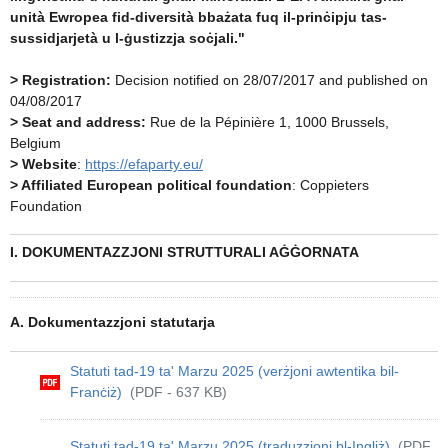
unità Ewropea fid-diversità bbażata fuq il-prinċipju tas-
sussidjarjetà u l-ġustizzja soċjali."
> Registration:
Decision notified on 28/07/2017 and published on
04/08/2017
> Seat and address:
Rue de la Pépinière 1, 1000 Brussels,
Belgium
> Website
:
https://efaparty.eu/
> Affiliated European political foundation
: Coppieters
Foundation
I. DOKUMENTAZZJONI STRUTTURALI AĠĠORNATA
A. Dokumentazzjoni statutarja
Statuti tad-19 ta' Marzu 2025 (verżjoni awtentika bil-
Franċiż)
(PDF - 637 KB)
Statuti tad-19 ta' Marzu 2025 (traduzzjoni bl-Ingliż)
(PDF