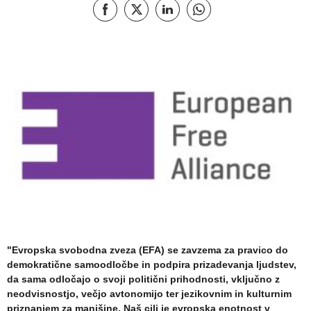
Objavi na Facebook
Objavi na X
Deli na LinkedIn
Deli na Whatsapp
"Evropska svobodna zveza (EFA) se zavzema za pravico do
demokratične samoodločbe in podpira prizadevanja ljudstev,
da sama odločajo o svoji politični prihodnosti, vključno z
neodvisnostjo, večjo avtonomijo ter jezikovnim in kulturnim
priznanjem za manjšine. Naš cilj je evropska enotnost v