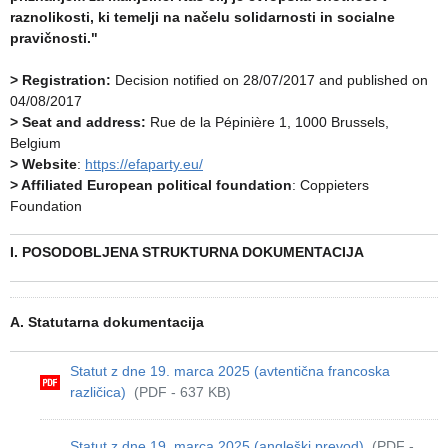
raznolikosti, ki temelji na načelu solidarnosti in socialne
pravičnosti."
> Registration:
Decision notified on 28/07/2017 and published on
04/08/2017
> Seat and address:
Rue de la Pépinière 1, 1000 Brussels,
Belgium
> Website
:
https://efaparty.eu/
> Affiliated European political foundation
: Coppieters
Foundation
I. POSODOBLJENA STRUKTURNA DOKUMENTACIJA
A. Statutarna dokumentacija
Statut z dne 19. marca 2025 (avtentična francoska
različica)
(PDF - 637 KB)
Statut z dne 19. marca 2025 (angleški prevod)
(PDF -