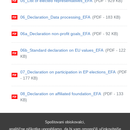
05_List of elected representatives_EFA
(PDF - 929 KB)
06_Declaration_Data processing_EFA
(PDF - 183 KB)
06a_Declaration non-profit goals_EFA
(PDF - 92 KB)
06b_Standard declaration on EU values_EFA
(PDF - 122
KB)
07_Declaration on participation in EP elections_EFA
(PDF
- 177 KB)
08_Declaration on affiliated foundation_EFA
(PDF - 133
KB)
Spoštovani obiskovalci,
analitične piškotke uporabljamo, da bi vam omogočili učinkovitejše