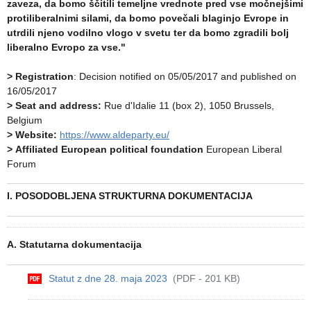
zaveza, da bomo ščitili temeljne vrednote pred vse močnejšimi
protiliberalnimi silami, da bomo povečali blaginjo Evrope in
utrdili njeno vodilno vlogo v svetu ter da bomo zgradili bolj
liberalno Evropo za vse."
>
Registration
:
Decision notified on 05/05/2017 and published on
16/05/2017
>
Seat and address:
Rue d'Idalie 11 (box 2), 1050 Brussels,
Belgium
> Website:
https://www.aldeparty.eu/
>
Affiliated European political foundation
European Liberal
Forum
I. POSODOBLJENA STRUKTURNA DOKUMENTACIJA
A. Statutarna dokumentacija
Statut z dne 28. maja 2023
(PDF - 201 KB)